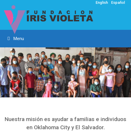
Skip
English
Español
to
content
Menu
Nuestra misión es ayudar a familias e individuos
en Oklahoma City y El Salvador.