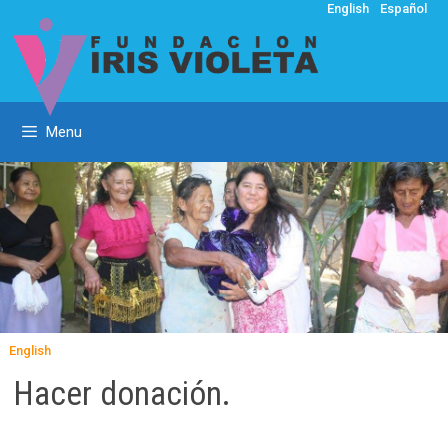
Skip
English
Español
to
content
Menu
English
Hacer donación.